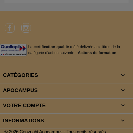
Facebook
Instagram
La
certification qualité
a été délivrée aux titres de la
catégorie d’action suivante :
Actions de formation

CATÉGORIES

APOCAMPUS

VOTRE COMPTE
keyboard_arrow_down
INFORMATIONS
© 2026 Copyright Apocampus - Tous droits réservés