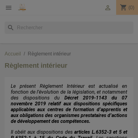
shopping_cart


(0)
search
Accueil
Règlement intérieur
Règlement intérieur
Le présent Règlement Intérieur est actualisé en
fonction de l’évolution de la législation, et notamment
des dispositions du
Décret 2019-1143 du 07
novembre 2019 relatif aux dispositions spécifiques
applicables aux centres de formation d’apprentis et
aux obligations des organismes prestataires d’actions
de développement des compétences.
Il obéit aux dispositions des
articles L.6352-3 et 5 et
R.6352-1 à 15 du Code du Travail
. Les sanctions