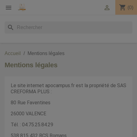
shopping_cart


(0)
search
Accueil
Mentions légales
Mentions légales
Le site internet apocampus.fr est la propriété de SAS
CREFORMA PLUS :
80 Rue Faventines
26000 VALENCE
Tél. : 04.75.25.84.29
538 815 432 RCS Romans