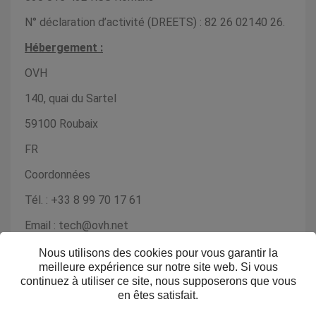
N° déclaration d’activité (DREETS) : 82 26 02140 26.
Hébergement :
OVH
140, quai du Sartel
59100 Roubaix
FR
Coordonnées
Tél. : +33 8 99 70 17 61
Email : tech@ovh.net
Protection des données personnelles :
Nous utilisons des cookies pour vous garantir la
meilleure expérience sur notre site web. Si vous
Les informations qui vous concernent sont
continuez à utiliser ce site, nous supposerons que vous
exclusivement destinées à www.apocampus.fr.
en êtes satisfait.
Aucune information personnelle n’est collectée à