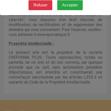
votre insu. Aucune information personnelle n’est
Refuser
Accepter
cédée à des tiers.
Conformément à l’article 34 de la loi “Informatique et
Libertés”, vous disposez d’un droit d’accès, de
modification, de rectification et de suppression des
données qui vous concernent. Pour l’exercer, veuillez-
vous adresser à www.apocampus.fr.
Propriété intellectuelle :
Le présent site est la propriété de la société
CREFORMA PLUS. Toute reproduction, totale ou
partielle, de ce site et de son contenu, par quelque
procédé que ce soit, sans autorisation préalable
d’ApoCampus, est interdite et constituerait une
contrefaçon sanctionnée par les articles L335-2 et
suivants du Code de la Propriété Intellectuelle.