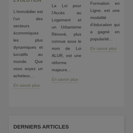
ÉVOLUTION
Formation en
La Loi pour
L
Ligne, est une
L'immobilier est
l'Accès au
s'
modalité
l'un des
ne
Logement et
c
d'éducation qui
secteurs
un Urbanisme
pé
a gagné en
économiques
s
Rénové, plus
cr
popularité...
les plus
es
connue sous le
m
dynamiques et
ui
nom de Loi
En savoir plus
l'
lucratifs au
une
ALUR, est une
a
monde. Que
réforme
pe
vous soyez un
majeure...
mi
s
acheteur,...
En savoir plus
En
En savoir plus
DERNIERS ARTICLES