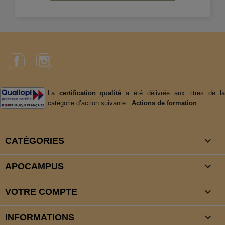
Facebook
Instagram
La
certification qualité
a été délivrée aux titres de l
catégorie d’action suivante :
Actions de formation

CATÉGORIES

APOCAMPUS

VOTRE COMPTE
keyboard_arrow_down
INFORMATIONS