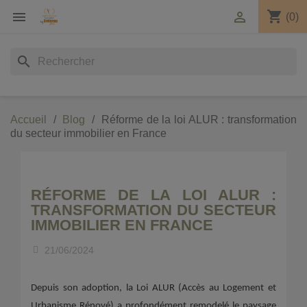
shopping_cart


(0)
search
Accueil
Blog
Réforme de la loi ALUR : transformation
du secteur immobilier en France
RÉFORME DE LA LOI ALUR :
TRANSFORMATION DU SECTEUR
IMMOBILIER EN FRANCE
21/06/2024
Depuis son adoption, la Loi ALUR (Accès au Logement et
Urbanisme Rénové) a profondément remodelé le paysage