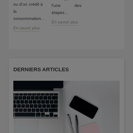
ou d'un crédit à
l'une des
co
s
la
étapes...
En
consommation...
En savoir plus
En savoir plus
DERNIERS ARTICLES