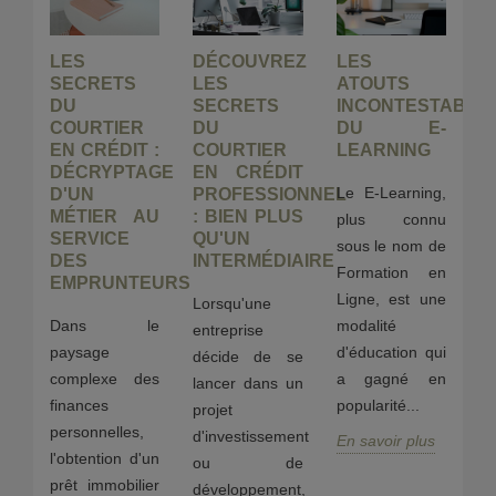
RT
LES
DÉCOUVREZ
LES
L
SECRETS
LES
ATOUTS
S
:
DU
SECRETS
INCONTESTABLE
B
SP
COURTIER
DU
DU E-
L
A
EN CRÉDIT :
COURTIER
LEARNING
C
E
DÉCRYPTAGE
EN CRÉDIT
A
Le E-Learning,
D'UN
PROFESSIONNEL
S
MÉTIER AU
: BIEN PLUS
D
plus connu
RE
SERVICE
QU'UN
E
sous le nom de
DES
INTERMÉDIAIRE
Formation en
ion
Le
EMPRUNTEURS
Ligne, est une
Lorsqu'une
ns
B
Dans le
modalité
entreprise
et
ég
paysage
d'éducation qui
décide de se
 de
c
complexe des
a gagné en
lancer dans un
finances
popularité...
projet
st
c
personnelles,
d'investissement
té
En savoir plus
bu
l'obtention d'un
ou de
b
prêt immobilier
développement,
u