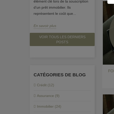
élément clé lors de la souscription
chaque op
stratégies
d’un prêt immobilier. Ils
Obtenez d
s par les...
représentent le coût que...
En savoir
En savoir plus
VOIR TOUS LES DERNIERS
POSTS
FO
CATÉGORIES DE BLOG
Crédit (12)
Assurance (9)
Immobilier (24)