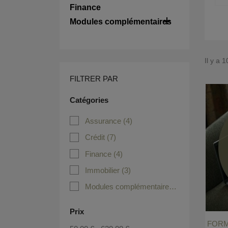
Finance

Modules complémentaires
Il y a 
FILTRER PAR
Catégories
Assurance
(4)
Crédit
(7)
Finance
(4)
Immobilier
(3)
Modules complémentaires
(1)
Prix
FORM