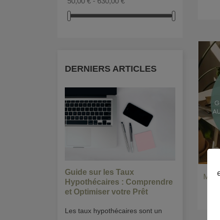
50,00 € - 630,00 €
DERNIERS ARTICLES
Guide sur les Taux
Vendre o
oule une
MOD
Hypothécaires : Comprendre
meilleur
on ?
et Optimiser votre Prêt
Vendre ou
tions (ou
Les taux hypothécaires sont un
avantages
itions,