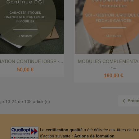


Aperçu rapide
Aperçu rapide
ATION CONTINUE IOBSP -...
MODULES COMPLEMENTA
-...
50,00 €
190,00 €

Préc
ge 13-24 de 108 article(s)
La
certification qualité
a été délivrée aux titres de la 
d’action suivante :
Actions de formation