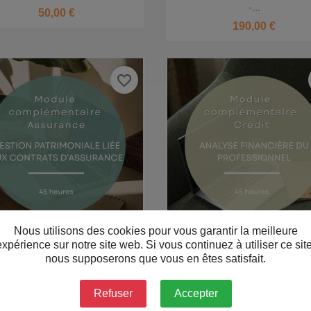
-...
50,00 €
190,00 €
favorite_border
Nous utilisons des cookies pour vous garantir la meilleure
u louer : quelle est la
Assurance cybersécurité
expérience sur notre site web. Si vous continuez à utiliser ce site


Aperçu rapide
Aperçu rapide
ULES COMPLEMENTAIRES
MODULES COMPLEMENTA
e option ?
pour les entreprises : le guide
nous supposerons que vous en êtes satisfait.
-...
-...
complet
190,00 €
190,00 €
 louer ? Découvrez les
Refuser
Accepter
À l’ère numérique actuelle, les
 et les inconvénients de